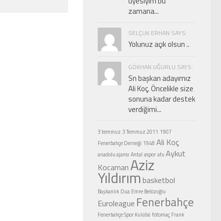
üyesiyim bu
zamana...
SELÇUK ERHAN SAYS:
Yolunuz açık olsun ..
GÖKHAN UĞURLU SAYS:
Sn başkan adayımız
Ali Koç. Öncelikle size
sonuna kadar destek
verdiğimi...
3 temmuz
3 Temmuz 2011
1907
Ali Koç
Fenerbahçe Derneği
1948
Aykut
anadolu ajansı
Antal
aspor
atv
Aziz
Kocaman
Yıldırım
basketbol
Başkanlık
Dua
Emre Belözoğlu
Fenerbahçe
Euroleague
Fenerbahçe Spor Kulübü
fotomaç
Frank