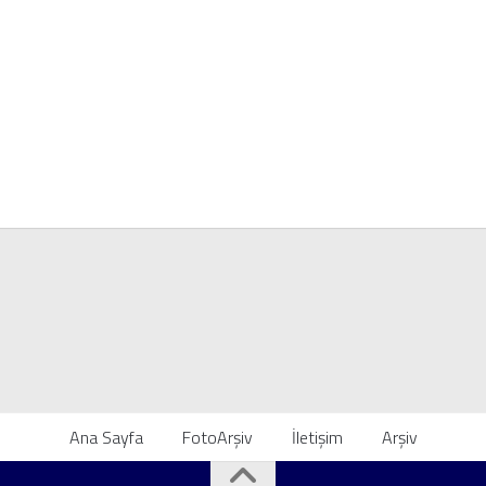
Ana Sayfa
FotoArşiv
İletişim
Arşiv