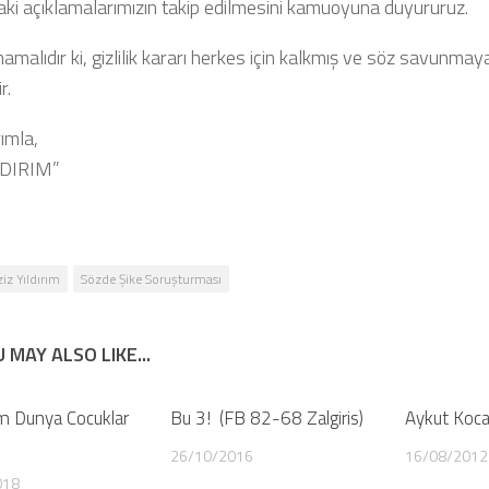
aki açıklamalarımızın takip edilmesini kamuoyuna duyururuz.
malıdır ki, gizlilik kararı herkes için kalkmış ve söz savunmay
r.
ımla,
LDIRIM”
iz Yıldırım
Sözde Şike Soruşturması
 MAY ALSO LIKE...
m Dunya Cocuklar
0
Bu 3! (FB 82-68 Zalgiris)
0
Aykut Koca
26/10/2016
16/08/2012
018