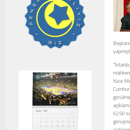
Başkanım
yapmıştı
“İstanbu
mahkeme
Yüce Mec
Cumhurb
görülme
açıklam
6250 sa
görüşmel
açıklanm