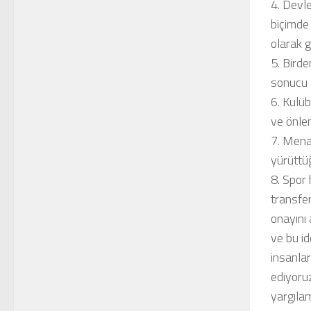
4. Devle
biçimde 
olarak 
5. Birde
sonucu ş
6. Kulüb
ve önle
7. Mena
yürüttü
8. Spor
transfe
onayını 
ve bu id
insanla
ediyoruz
yargılam