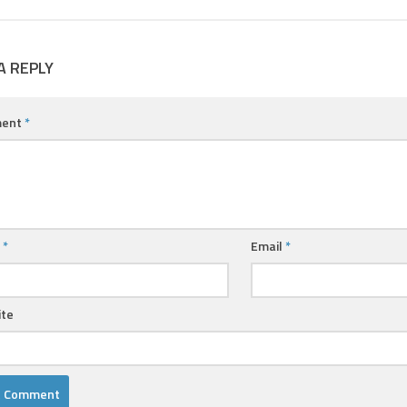
A REPLY
ent
*
e
*
Email
*
te