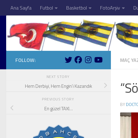
Ana Sayfa
Futbol
Basketbol
FotoArşiv
Du
Skip to content
FOLLOW:
MAÇ YAZ
NEXT STORY
“Sö
Hem Derbiyi, Hem Engin’i Kazandık
PREVIOUS STORY
BY
DOCT
En güzel TAXI…