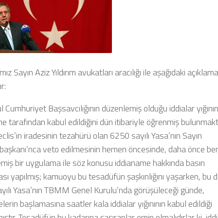
ız Sayın Aziz Yıldırım avukatları aracılığı ile aşağıdaki açıklama
r:
l Cumhuriyet Başsavcılığının düzenlemiş olduğu iddialar yığının
 tarafından kabul edildiğini dün itibariyle öğrenmiş bulunmakt
lis’in iradesinin tezahürü olan 6250 sayılı Yasa’nın Sayın
aşkanı’nca veto edilmesinin hemen öncesinde, daha önce ben
miş bir uygulama ile söz konusu iddianame hakkında basın
ası yapılmış; kamuoyu bu tesadüfün şaşkınlığını yaşarken, bu 
yılı Yasa’nın TBMM Genel Kurulu’nda görüşüleceği günde,
erin başlamasına saatler kala iddialar yığınının kabul edildiği
ıştır. Tesadüfün bu kadarına şaşıranlar emin olmalıdırlar ki, iddi