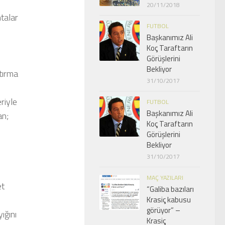
20/11/2018
ntalar
FUTBOL
Başkanımız Ali
Koç Taraftarın
Görüşlerini
Bekliyor
tırma
31/10/2017
riyle
FUTBOL
Başkanımız Ali
an;
Koç Taraftarın
Görüşlerini
Bekliyor
31/10/2017
MAÇ YAZILARI
et
“Galiba bazıları
Krasiç kabusu
görüyor” –
ığını
Krasiç