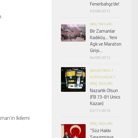
Fenerbahçe’de!
03/08/2012
a
MAÇ YAZILARI
Bir Zamanlar
Kadıköy… Yeni
Açık ve Maraton
Girişi…
04/08/2012
BASKETBOL
/
EUROLEAGUE
/
MAÇ YAZILARI
Nazarlık Olsun
(FB 73-81 Unics
Kazan)
02/11/2016
man’in Ikilemi
0
MAÇ YAZILARI
“Söz Hakkı
Savunmaya