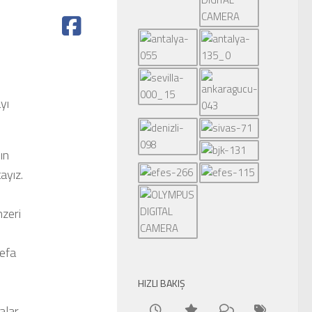
yı
ın
ayız.
zeri
defa
HIZLI BAKIŞ
alar