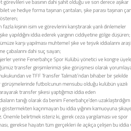
t görevlileri ve basının dahi şahit olduğu ve son derece aşikar
bilet ve hediye forma taşınan çantaları, şike parası taşınan ça
gösteren;
n fazla kişinin isim ve görevlerini karıştırarak yanlı dinlemeler
ike yapıldığını iddia ederek yargının ciddiyetine gölge düşüren;
ümüze karşı yapılması muhtemel şike ve teşvik iddialarını araş
me çabalarını dahi suç sayan;
jerler yerine Fenerbahçe Spor Kulübü yönetici ve kongre üyele
ğümüz transfer girişimlerimizi şike görüşmesi olarak yorumlay
 hukukundan ve TFF Transfer Talimatı’ndan bihaber bir şekilde
r görüşmelerinde futbolcunun mensubu olduğu kulübün yazılı
arayarak transfer şikesi yaptığımızı iddia eden
diaların tanığı olarak da benim Fenerbahçe’den uzaklaştırdığım
rı göstermekten kaçınmayan bu iddia yığınını kamuoyuna şikay
. Önemle belirtmek isteriz ki, gerek ceza yargılaması ve spor
ası, gerekse hayatın tüm gerçekleri ile açıkça çelişen bu iddia y