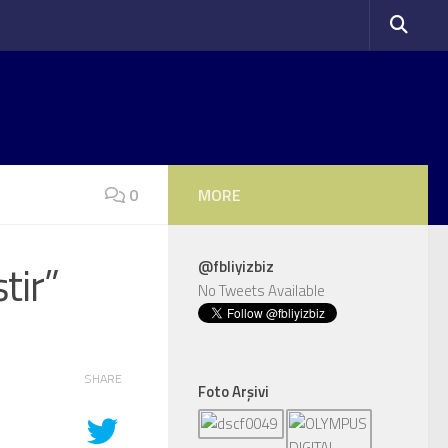
0
MORE
tir”
@fbliyizbiz
No Tweets Available
SHARE
Foto Arşivi