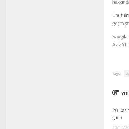
hakkınd
Unutulma
geçmişti
Saygılar
Aziz YI
Tags:
Az
YOU
20 Kasi
gunu
20/11/2