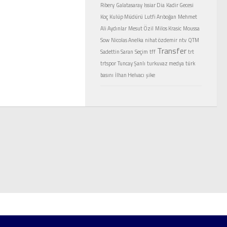
Ribery
Galatasaray
Issiar Dia
Kadir Gecesi
Koç
Kulüp Müdürü
Lutfi Arıboğan
Mehmet
Ali Aydınlar
Mesut Özil
Milos Krasic
Moussa
Sow
Nicolas Anelka
nihat özdemir
ntv
QTM
Transfer
Sadettin Saran
Seçim
tff
trt
trtspor
Tuncay Şanlı
turkuvaz medya
türk
basını
İlhan Helvacı
şike