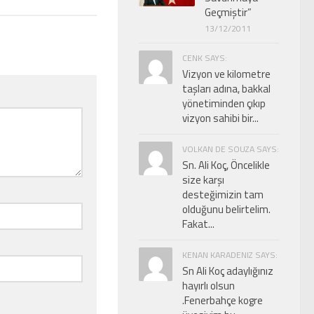
Geçmiştir”
13/12/2011
CENK SAYS:
Vizyon ve kilometre
taşları adına, bakkal
yönetiminden çıkıp
vizyon sahibi bir...
VOLKAN DE SOUZA SAYS:
Sn. Ali Koç, Öncelikle
size karşı
desteğimizin tam
olduğunu belirtelim.
Fakat...
KENAN KARADENIZ SAYS:
Sn Ali Koç adaylığınız
hayırlı olsun
.Fenerbahçe kogre