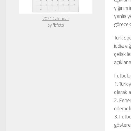
yığının
yanlış y
The Rising Sun Over Europe -
Alex -
görecekl
Choreography Canvas Print
by
fbfoto
Türk sp
iddia yı
çelişki
açıklana
Futbolun
1. Türki
olarak a
2. Fener
ödemele
3. Futbo
göstere