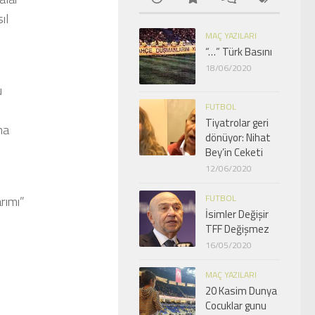
ıl
MAÇ YAZILARI
2021 Calendar
The Rising Sun Over
“…” Türk Basını
by
fbfoto
Choreography Canv
18/06/2020
by
fbfoto
u
FUTBOL
Tiyatrolar geri
na
dönüyor: Nihat
Bey’in Ceketi
12/06/2020
FUTBOL
rımı”
İsimler Değişir
TFF Değişmez
16/05/2020
MAÇ YAZILARI
20 Kasim Dunya
Cocuklar gunu