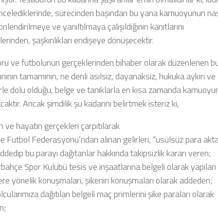
ı incelediklerinde, sürecinden başından bu yana kamuoyunun nas
önlendirilmeye ve yanıltılmaya çalışıldığının kanıtlarını
 Espresso Mug
Enthusiasm and Joy by Fenerbahçe
erinden, şaşkınlıkları endişeye dönüşecektir.
by
fbfoto
Fans Mug
by
fbfoto
oru ve futbolunun gerçeklerinden bihaber olarak düzenlenen b
ğınının tamamının, ne denli asılsız, dayanaksız, hukuka aykırı ve
lerle dolu olduğu, belge ve tanıklarla en kısa zamanda kamuoyu
caktır. Ancak şimdilik şu kadarını belirtmek isteriz ki,
 ve hayatın gerçekleri çarpıtılarak
ye Futbol Federasyonu’ndan alınan gelirleri, “usülsüz para akta
ddedip bu parayı dağıtanlar hakkında takipsizlik kararı veren;
bahçe Spor Kulübü tesis ve inşaatlarına belgeli olarak yapılan
re yönelik konuşmaları, şikenin konuşmaları olarak addeden;
lcularımıza dağıtılan belgeli maç primlerini şike paraları olarak
n;