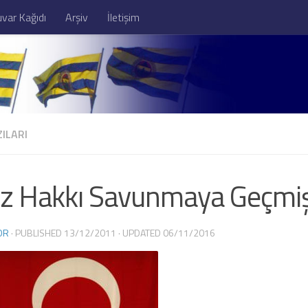
var Kağıdı
Arşiv
İletişim
ILARI
z Hakkı Savunmaya Geçmiş
OR
· PUBLISHED
13/12/2011
· UPDATED
06/11/2016