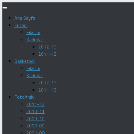
Skip
to
Ana Sayfa
content
Futbol
Fikstür
Kadrolar
2012-13
2011-12
Basketbol
Fikstür
Kadrolar
2012-13
2011-12
FotoArşiv
2011-12
2010-11
2009-10
2008-09
2007-08