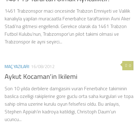
1461 Trabzonspor maci oncesinde Trabzon Emniyeti ve Valilik
kanaliyla yapilan muracaatla Fenerbahce taraftarinin Avni Aker
Stadi’na gitmesi engellendi. Gerekce olarak da 1461 Trabzon
Futbol Kulubu’nun, Trabzonspor’un pilot takimi olmasi ve
Trabzonspor ile ayni seyirci...
0
MAÇ YAZILARI
16/08/2012
Aykut Kocaman’in Ikilemi
Son 10 yilda derbilere damgasini vuran Fenerbahce takiminin
baslica ozelligi rakiplerine gore guclu orta saha kurgulari ve topa
sahip olma uzerine kurulu oyun felsefesi oldu. Bu anlayis,
Stephen Appiah’in kadroya katildigi, Christoph Daum’un
ucuncu...