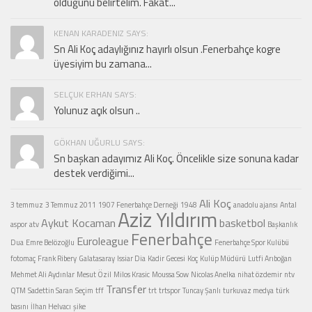
olduğunu belirtelim. Fakat...
KENAN KARADENIZ SAYS:
Sn Ali Koç adaylığınız hayırlı olsun .Fenerbahçe kogre
üyesiyim bu zamana...
SELÇUK ERHAN SAYS:
Yolunuz açık olsun ..
GÖKHAN UĞURLU SAYS:
Sn başkan adayımız Ali Koç. Öncelikle size sonuna kadar
destek verdiğimi...
Ali Koç
3 temmuz
3 Temmuz 2011
1907 Fenerbahçe Derneği
1948
anadolu ajansı
Antal
Aziz Yıldırım
Aykut Kocaman
basketbol
aspor
atv
Başkanlık
Fenerbahçe
Euroleague
Dua
Emre Belözoğlu
Fenerbahçe Spor Kulübü
fotomaç
Frank Ribery
Galatasaray
Issiar Dia
Kadir Gecesi
Koç
Kulüp Müdürü
Lutfi Arıboğan
Mehmet Ali Aydınlar
Mesut Özil
Milos Krasic
Moussa Sow
Nicolas Anelka
nihat özdemir
ntv
Transfer
QTM
Sadettin Saran
Seçim
tff
trt
trtspor
Tuncay Şanlı
turkuvaz medya
türk
basını
İlhan Helvacı
şike