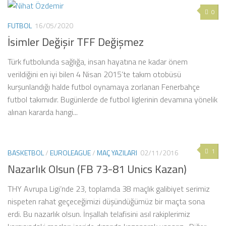
0
FUTBOL
16/05/2020
İsimler Değişir TFF Değişmez
Türk futbolunda sağlığa, insan hayatına ne kadar önem
verildiğini en iyi bilen 4 Nisan 2015’te takım otobüsü
kurşunlandığı halde futbol oynamaya zorlanan Fenerbahçe
futbol takımıdır. Bugünlerde de futbol liglerinin devamına yönelik
alınan kararda hangi...
1
BASKETBOL
/
EUROLEAGUE
/
MAÇ YAZILARI
02/11/2016
Nazarlık Olsun (FB 73-81 Unics Kazan)
THY Avrupa Ligi’nde 23, toplamda 38 maçlık galibiyet serimiz
nispeten rahat geçeceğimizi düşündüğümüz bir maçta sona
erdi. Bu nazarlık olsun. İnşallah telafisini asıl rakiplerimiz