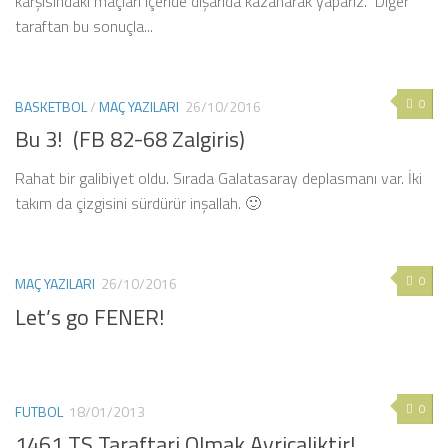
karşısındaki maçları içeride dışarıda kazanarak yaparız. Diğer
taraftan bu sonuçla...
0
BASKETBOL
/
MAÇ YAZILARI
26/10/2016
Bu 3! (FB 82-68 Zalgiris)
Rahat bir galibiyet oldu. Sırada Galatasaray deplasmanı var. İki
takım da çizgisini sürdürür inşallah. 🙂
0
MAÇ YAZILARI
26/10/2016
Let’s go FENER!
0
FUTBOL
18/01/2013
1461 TS Taraftari Olmak Ayricaliktir!