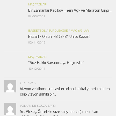
MAÇ YAZILARI
Bir Zamanlar Kadıköy… Yeni Açık ve Maraton Girişi…
04/08/2012
BASKETBOL
/
EUROLEAGUE
/
MAÇ YAZILARI
Nazarlık Olsun (FB 73-81 Unics Kazan)
02/11/2016
MAÇ YAZILARI
“Söz Hakkı Savunmaya Geçmiştir”
13/12/2011
CENK SAYS:
Vizyon ve kilometre taşları adına, bakkal yönetiminden
çıkıp vizyon sahibi bir...
VOLKAN DE SOUZA SAYS:
Sn. Ali Koç, Öncelikle size karşı desteğimizin tam