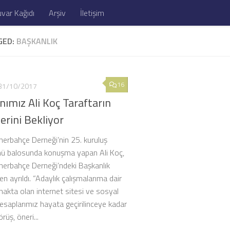
var Kağıdı
Arşiv
İletişim
GED:
BAŞKANLIK
16
31/10/2017
ımız Ali Koç Taraftarın
erini Bekliyor
erbahçe Derneği’nin 25. kuruluş
ü balosunda konuşma yapan Ali Koç,
erbahçe Derneği’ndeki Başkanlık
n ayrıldı. “Adaylık çalışmalarıma dair
makta olan internet sitesi ve sosyal
saplarımız hayata geçirilinceye kadar
rüş, öneri...