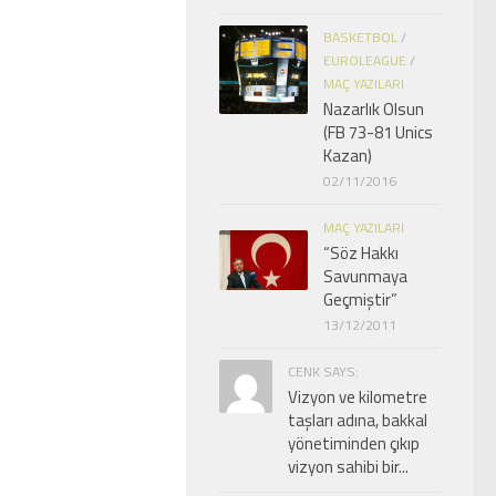
BASKETBOL
/
EUROLEAGUE
/
MAÇ YAZILARI
Nazarlık Olsun
(FB 73-81 Unics
Kazan)
02/11/2016
MAÇ YAZILARI
“Söz Hakkı
Savunmaya
Geçmiştir”
13/12/2011
CENK SAYS:
Vizyon ve kilometre
taşları adına, bakkal
yönetiminden çıkıp
vizyon sahibi bir...