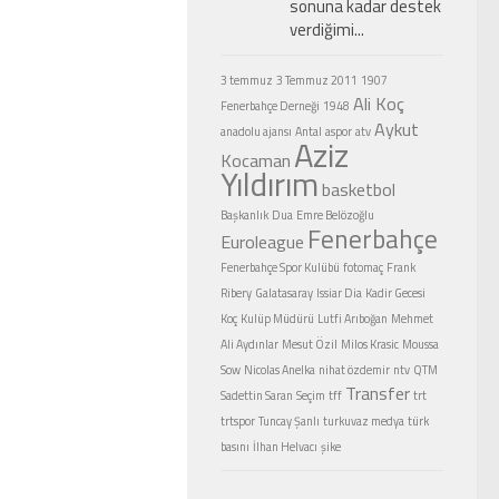
sonuna kadar destek
verdiğimi...
3 temmuz
3 Temmuz 2011
1907
Ali Koç
Fenerbahçe Derneği
1948
Aykut
anadolu ajansı
Antal
aspor
atv
Aziz
Kocaman
Yıldırım
basketbol
Başkanlık
Dua
Emre Belözoğlu
Fenerbahçe
Euroleague
Fenerbahçe Spor Kulübü
fotomaç
Frank
Ribery
Galatasaray
Issiar Dia
Kadir Gecesi
Koç
Kulüp Müdürü
Lutfi Arıboğan
Mehmet
Ali Aydınlar
Mesut Özil
Milos Krasic
Moussa
Sow
Nicolas Anelka
nihat özdemir
ntv
QTM
Transfer
Sadettin Saran
Seçim
tff
trt
trtspor
Tuncay Şanlı
turkuvaz medya
türk
basını
İlhan Helvacı
şike