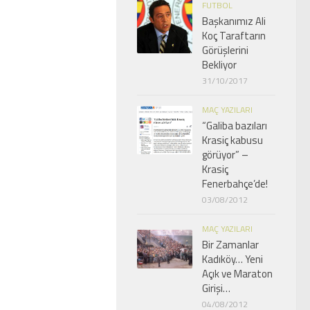
FUTBOL
Başkanımız Ali
Koç Taraftarın
Görüşlerini
Bekliyor
31/10/2017
MAÇ YAZILARI
“Galiba bazıları
Krasiç kabusu
görüyor” –
Krasiç
Fenerbahçe’de!
03/08/2012
MAÇ YAZILARI
Bir Zamanlar
Kadıköy… Yeni
Açık ve Maraton
Girişi…
04/08/2012