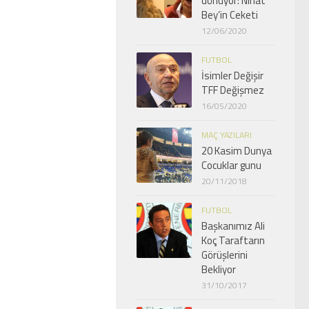
dönüyor: Nihat
Bey’in Ceketi
12/06/2020
FUTBOL
İsimler Değişir
TFF Değişmez
16/05/2020
MAÇ YAZILARI
20 Kasim Dunya
Cocuklar gunu
20/11/2018
FUTBOL
Başkanımız Ali
Koç Taraftarın
Görüşlerini
Bekliyor
31/10/2017