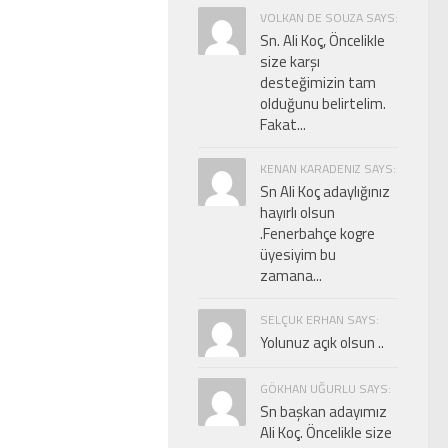
VOLKAN DE SOUZA SAYS:
Sn. Ali Koç, Öncelikle
size karşı
desteğimizin tam
olduğunu belirtelim.
Fakat...
KENAN KARADENIZ SAYS:
Sn Ali Koç adaylığınız
hayırlı olsun
.Fenerbahçe kogre
üyesiyim bu
zamana...
SELÇUK ERHAN SAYS:
Yolunuz açık olsun ..
GÖKHAN UĞURLU SAYS:
Sn başkan adayımız
Ali Koç. Öncelikle size