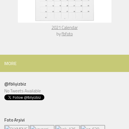
The Rising Sun Over Europe - Choreography Canvas Print
by
fbfoto
MORE
@fbliyizbiz
No Tweets Available
Foto Arşivi