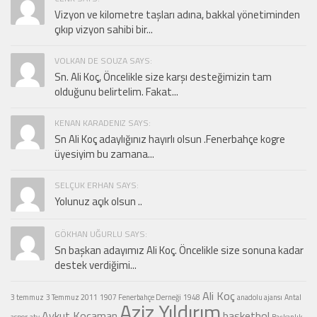
Vizyon ve kilometre taşları adına, bakkal yönetiminden
çıkıp vizyon sahibi bir...
VOLKAN DE SOUZA SAYS:
Sn. Ali Koç, Öncelikle size karşı desteğimizin tam
olduğunu belirtelim. Fakat...
KENAN KARADENIZ SAYS:
Sn Ali Koç adaylığınız hayırlı olsun .Fenerbahçe kogre
üyesiyim bu zamana...
SELÇUK ERHAN SAYS:
Yolunuz açık olsun ..
GÖKHAN UĞURLU SAYS:
Sn başkan adayımız Ali Koç. Öncelikle size sonuna kadar
destek verdiğimi...
Ali Koç
3 temmuz
3 Temmuz 2011
1907 Fenerbahçe Derneği
1948
anadolu ajansı
Antal
Aziz Yıldırım
Aykut Kocaman
basketbol
aspor
atv
Başkanlık