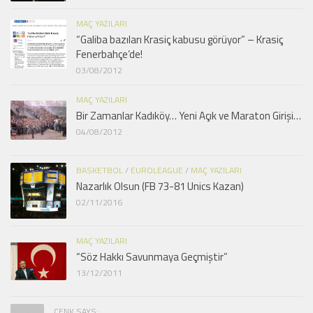
MAÇ YAZILARI
“Galiba bazıları Krasiç kabusu görüyor” – Krasiç
Fenerbahçe’de!
03/08/2012
MAÇ YAZILARI
Bir Zamanlar Kadıköy… Yeni Açık ve Maraton Girişi…
04/08/2012
BASKETBOL
/
EUROLEAGUE
/
MAÇ YAZILARI
Nazarlık Olsun (FB 73-81 Unics Kazan)
02/11/2016
MAÇ YAZILARI
“Söz Hakkı Savunmaya Geçmiştir”
13/12/2011
CENK SAYS: