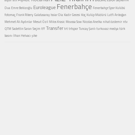
Fenerbahçe
Euroleague
Dua
Emre Belözoğlu
Fenerbahçe Spor Kulübü
fotomaç
Frank Ribery
Galatasaray
Issiar Dia
Kadir Gecesi
Koç
Kulüp Müdürü
Lutfi Arıboğan
Mehmet Ali Aydınlar
Mesut Özil
Milos Krasic
Moussa Sow
Nicolas Anelka
nihat özdemir
ntv
Transfer
QTM
Sadettin Saran
Seçim
tff
trt
trtspor
Tuncay Şanlı
turkuvaz medya
türk
basını
İlhan Helvacı
şike