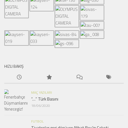
HIZLI BAKIŞ
MAÇ YAZILARI
“…” Türk Basını
18/06/2020
FUTBOL
Tiyatrolar geri dönüyor: Nihat Bey’in Ceketi