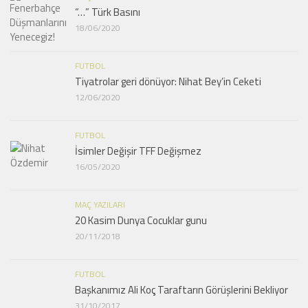
“…” Türk Basını
18/06/2020
FUTBOL
Tiyatrolar geri dönüyor: Nihat Bey’in Ceketi
12/06/2020
FUTBOL
İsimler Değişir TFF Değişmez
16/05/2020
MAÇ YAZILARI
20 Kasim Dunya Cocuklar gunu
20/11/2018
FUTBOL
Başkanımız Ali Koç Taraftarın Görüşlerini Bekliyor
31/10/2017