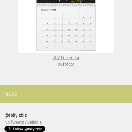
The Rising Sun Over Europe - Choreography Canvas Print
by
fbfoto
MORE
@fbliyizbiz
No Tweets Available