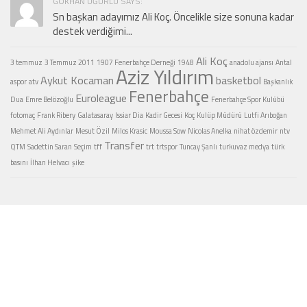
GÖKHAN UĞURLU SAYS:
Sn başkan adayımız Ali Koç. Öncelikle size sonuna kadar
destek verdiğimi...
Ali Koç
3 temmuz
3 Temmuz 2011
1907 Fenerbahçe Derneği
1948
anadolu ajansı
Antal
Aziz Yıldırım
Aykut Kocaman
basketbol
aspor
atv
Başkanlık
Fenerbahçe
Euroleague
Dua
Emre Belözoğlu
Fenerbahçe Spor Kulübü
fotomaç
Frank Ribery
Galatasaray
Issiar Dia
Kadir Gecesi
Koç
Kulüp Müdürü
Lutfi Arıboğan
Mehmet Ali Aydınlar
Mesut Özil
Milos Krasic
Moussa Sow
Nicolas Anelka
nihat özdemir
ntv
Transfer
QTM
Sadettin Saran
Seçim
tff
trt
trtspor
Tuncay Şanlı
turkuvaz medya
türk
basını
İlhan Helvacı
şike