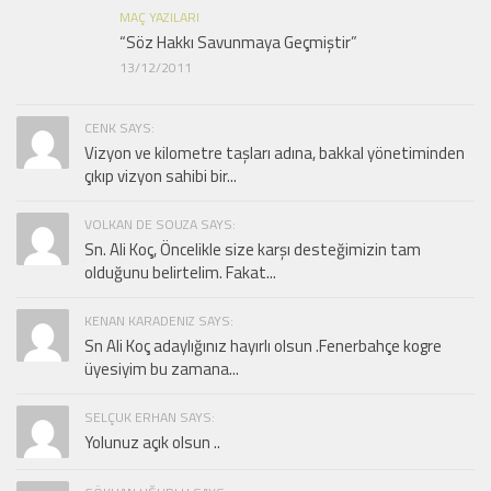
MAÇ YAZILARI
“Söz Hakkı Savunmaya Geçmiştir”
13/12/2011
CENK SAYS:
Vizyon ve kilometre taşları adına, bakkal yönetiminden
çıkıp vizyon sahibi bir...
VOLKAN DE SOUZA SAYS:
Sn. Ali Koç, Öncelikle size karşı desteğimizin tam
olduğunu belirtelim. Fakat...
KENAN KARADENIZ SAYS:
Sn Ali Koç adaylığınız hayırlı olsun .Fenerbahçe kogre
üyesiyim bu zamana...
SELÇUK ERHAN SAYS:
Yolunuz açık olsun ..