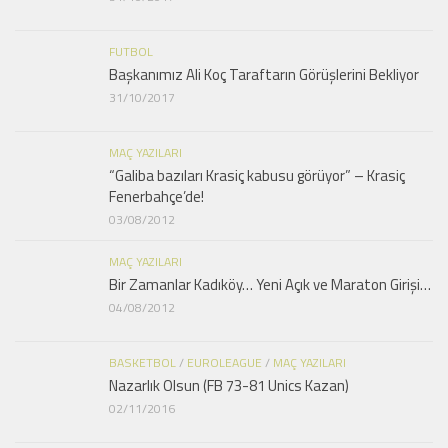
FUTBOL
Başkanımız Ali Koç Taraftarın Görüşlerini Bekliyor
31/10/2017
MAÇ YAZILARI
“Galiba bazıları Krasiç kabusu görüyor” – Krasiç
Fenerbahçe’de!
03/08/2012
MAÇ YAZILARI
Bir Zamanlar Kadıköy… Yeni Açık ve Maraton Girişi…
04/08/2012
BASKETBOL
/
EUROLEAGUE
/
MAÇ YAZILARI
Nazarlık Olsun (FB 73-81 Unics Kazan)
02/11/2016