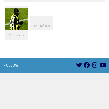
99 – Berk Elitez
92 – Issiar Dia
FOLLOW: