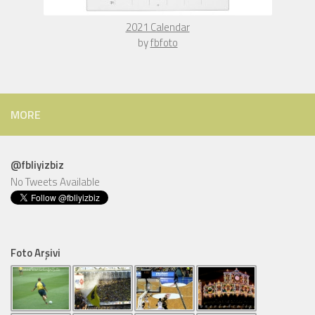
The Rising Sun Over Europe - Choreography Canvas Print
by
fbfoto
MORE
@fbliyizbiz
No Tweets Available
Foto Arşivi