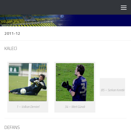
Skip to content
2011-12
KALECİ
85 – Serkan Kırıntılı
1 – Volkan Demirel
34 – Mert Günok
DEFANS