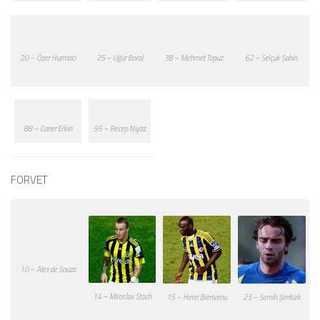
20 – Özer Hurmacı
25 – Uğur Boral
38 – Mehmet Topuz
62 – Selçuk Şahin
88 – Caner Erkin
95 – Recep Niyaz
FORVET
10 – Alex de Souza
14 – Miroslav Stoch
15 – Henri Bienvenu
23 – Semih Şentürk