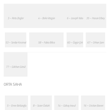
3 – Reto Ziegler
4 – Bekir İrtegün
6 – Joseph Yobo
35 – Hasan Erbey
53 – Serdar Kesimal
58 – Fabio Bilica
60 – Özgür Çek
67 – Orhan Şam
77 – Gökhan Gönül
ORTA SAHA
5 – Emre Belözoğlu
8 – Sezer Öztürk
14 – Gökay İravul
16 – Cristian Baroni